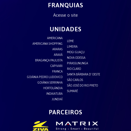
FRANQUIAS
Acesse o site
UNIDADES
AMERICANA
LEME
AMERICANA SHOPPING
LIMEIRA
ARARAS
MOGI GUAÇU
ARAXÁ
NOVA ODESSA
BRAGANÇA PAULISTA
PIRASSUNUNGA
CAPIVARI
RIO CLARO
FRANCA
SANTA BÁRBARA D' OESTE
GOIÂNIA PEDRO LUDOVICO
SÃO CARLOS
GOIÂNIA SERRINHA
SÃO JOSÉ DO RIO PRETO
HORTOLÂNDIA
SUMARÉ
INDAIATUBA
JUNDIAÍ
PARCEIROS