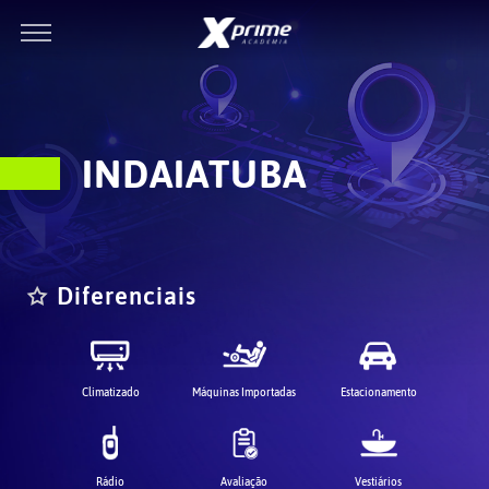
INDAIATUBA
Diferenciais
Climatizado
Máquinas Importadas
Estacionamento
Rádio
Avaliação
Vestiários