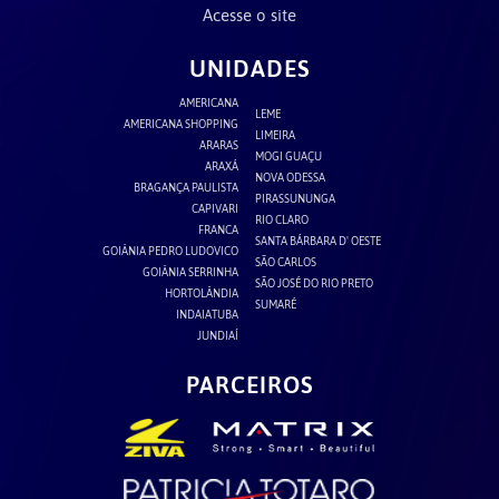
Acesse o site
UNIDADES
AMERICANA
LEME
AMERICANA SHOPPING
LIMEIRA
ARARAS
MOGI GUAÇU
ARAXÁ
NOVA ODESSA
BRAGANÇA PAULISTA
PIRASSUNUNGA
CAPIVARI
RIO CLARO
FRANCA
SANTA BÁRBARA D' OESTE
GOIÂNIA PEDRO LUDOVICO
SÃO CARLOS
GOIÂNIA SERRINHA
SÃO JOSÉ DO RIO PRETO
HORTOLÂNDIA
SUMARÉ
INDAIATUBA
JUNDIAÍ
PARCEIROS